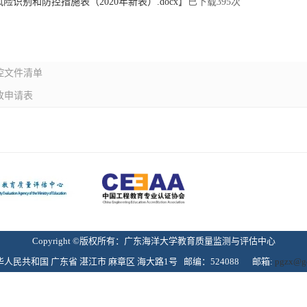
险识别和防控措施表（2020年新表）.docx
】已下载
395
次
控文件清单
改申请表
Copyright ©版权所有：广东海洋大学教育质量监测与评估中心
人民共和国 广东省 湛江市 麻章区 海大路1号 邮编：524088 邮箱:
pgzx@gd